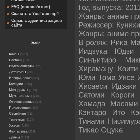
Год выпуска: 201
FAQ (вопрос/ответ)
Скачать с YouTube mp4
Жанры: аниме пр
Связь с администрацией
Режиссер: Куних
сайта
Жанры: аниме пр
В ролях: Рика М
Жанр
Иидзука Юдзи 
Клипы
[5614]
Синъитиро Ми
Боевики
[4398]
Видеоконцерты
Хирамацу Коити
[124]
Детективы
[290]
Юми Тома Унсе И
Исторические
[325]
Хисаеси Идзаки
Комедии
[6240]
Мелодрамы
[1166]
Сатоми Короги 
Мультфильмы
[2489]
Хамада Масами 
Отечественные
[2057]
Приключения
[954]
Кэнтаро Ито Кэ
Семейные
[241]
Тинами Нисимур
Триллеры
[3203]
Ужасы
[4136]
Тикао Оцука
Фантастика
[2239]
Драмы
[3139]