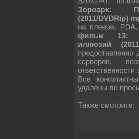
320X240, поэт
Зороарк: П
(2011/DVDRip) m
на плеере, PDA
фильм 13: З
иллюзий (201
предоставленно 
серверов, п
ответственности
Все конфликтны
удалены по прос
Также смотрите: