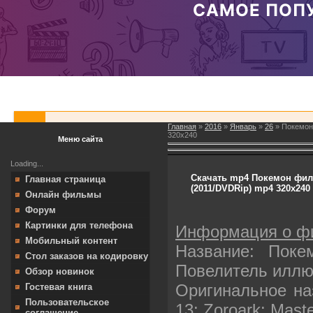
Главная
»
2016
»
Январь
»
26
» Покемон
320х240
Меню сайта
Loading...
Скачать mp4 Покемон фил
Главная страница
(2011/DVDRip) mp4 320х240
Онлайн фильмы
Форум
Картинки для телефона
Информация о ф
Мобильный контент
Название: Поке
Стол заказов на кодировку
Повелитель иллю
Обзор новинок
Оригинальное на
Гостевая книга
Пользовательское
13: Zoroark: Master
соглашение