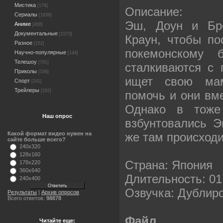
Мистика
[179]
Описание:
Сериалы
[1839]
Эш, Доун и Бро
Аниме
[408]
Документальные
[1573]
Краун, чтобы по
Разное
[152]
покемонскому 
Научно-популярные
[144]
Телешоу
[791]
сталкиваются с 
Приколы
[336]
ищет свою ма
Спорт
[241]
Трейлеры
[282]
помочь и они вме
Однако в тоже
Наш опрос
взбунтовались Э
же там происход
Какой формат видео нужен на
сайте больше всего?
240x320
128x160
Страна: Япония
178x220
360x640
Длительность: 01
240x400
Озвучка: Дублир
Результаты
|
Архив опросов
Всего ответов:
98878
Файл
Читайте еще: