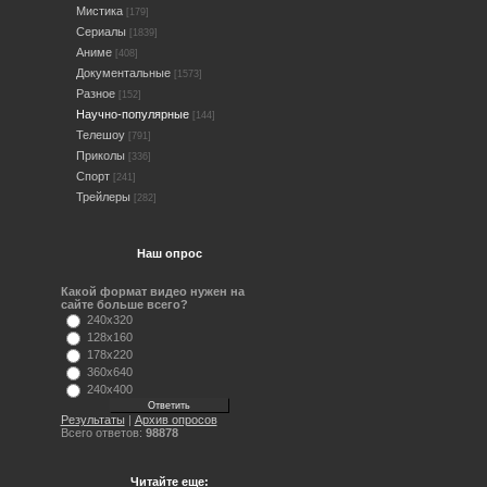
Мистика
[179]
Сериалы
[1839]
Аниме
[408]
Документальные
[1573]
Разное
[152]
Научно-популярные
[144]
Телешоу
[791]
Приколы
[336]
Спорт
[241]
Трейлеры
[282]
Наш опрос
Какой формат видео нужен на
сайте больше всего?
240x320
128x160
178x220
360x640
240x400
Результаты
|
Архив опросов
Всего ответов:
98878
Читайте еще: