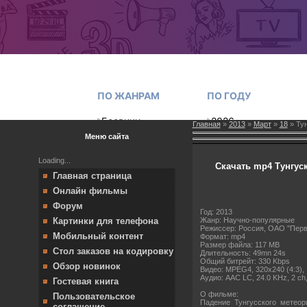
Главная
»
2013
»
Март
»
18
» Тун
Меню сайта
Loading...
Скачать mp4 Тунгуск
Главная страница
Онлайн фильмы
Форум
Год: 2013
Жанр: Научно-популярные
Картинки для телефона
Режиссер: Россия, ОАО "Перв
Мобильный контент
Формат: mp4
Размер файла: 117 MB
Стол заказов на кодировку
Длительность: 49mn 24s
Общий битрейт: 330 Kbps
Обзор новинок
Видео: MPEG4, 320x240 (4:3), 15
Аудио: AAC LC, 24.0 KHz, 2 ch,
Гостевая книга
О фильме:
Пользовательское
Падение Тунгусского метеор
соглашение