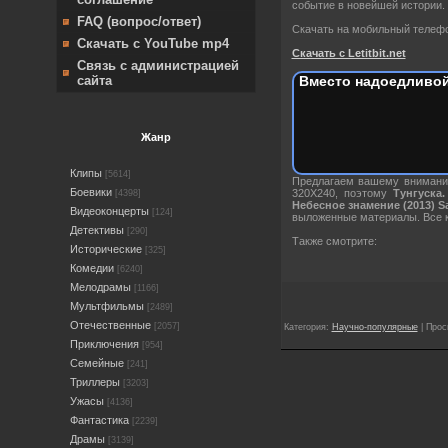
событие в новейшей истории.
FAQ (вопрос/ответ)
Скачать на мобильный телефо
Скачать с YouTube mp4
Скачать с Letitbit.net
Связь с администрацией
Вместо надоедливой
сайта
Жанр
Клипы
[5614]
Предлагаем вашему внима
Боевики
320X240, поэтому
Тунгуска.
[4398]
Небесное знамение (2013) S
Видеоконцерты
[124]
выложенные материалы. Все к
Детективы
[290]
Также смотрите:
Исторические
[325]
Комедии
[6240]
Мелодрамы
[1166]
Мультфильмы
[2489]
Отечественные
[2057]
Категория:
Научно-популярные
| Прос
Приключения
[954]
Семейные
[241]
Триллеры
[3203]
Ужасы
[4136]
Фантастика
[2239]
Драмы
[3139]