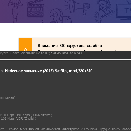
гуска. Небесное знамение (2013) SatRip, mp4,320x240
а. Небесное знамение (2013) SatRip, mp4,320x240
ый канал"
.000 fps, 191 Kbps (0.166 bit/pixel)
 137 Kbps, VBR (English)
ита - самое масштабная космическая катастрофа 20-го века. Трудно найти более