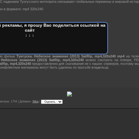
 С падением Тунгусского метеорита связывают глобальные перемены в мировой истор
н в формате: mp4 320x240
 рекламы, я прошу Вас поделиться ссылкой на
сайт
↓ ↓ ↓
нию фильм
Тунгуска. Небесное знамение (2013) SatRip, mp4,320x240 mp4
на теле
 Небесное знамение (2013) SatRip, mp4,320x240
можно смотреть на плеере, PD
atRip, mp4,320x240
предоставленно для скачивания не с наших серверов, поэтому мы
онфликтные материалы могут быть удалены по просьбе владельца.
мотров: 1754 | Добавил:
Nika
|