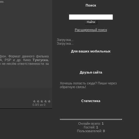
ии.
Поиск
Расширенный поиск
Загрузка...
Загрузка...
Для ваших мобильных
фон. Формат данного фильма
A, PSP и др. Кино
Тунгуска.
 не несём ответственности за
Друзья сайта
Хочешь попасть сюда? Пиши через
обратную связь!
Статистика
0.0
/
5
из
0
Онлайн всего:
1
Гостей:
1
Пользователей:
0