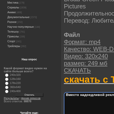
Мистика
[179]
Pictures
Сериалы
[1839]
Продолжительност
Аниме
[408]
Документальные
[1573]
Перевод: Любите
Разное
[152]
Научно-популярные
[144]
Телешоу
[791]
Файл
Приколы
[336]
Формат: mp4
Спорт
[241]
Трейлеры
[282]
Качество: WEB-D
Видео: 320х240
Наш опрос
размер: 249 мб
Какой формат видео нужен на
СКАЧАТЬ
сайте больше всего?
240x320
скачать с 
128x160
178x220
360x640
240x400
Вместо надоедливой рекл
Результаты
|
Архив опросов
Всего ответов:
98878
Читайте еще: