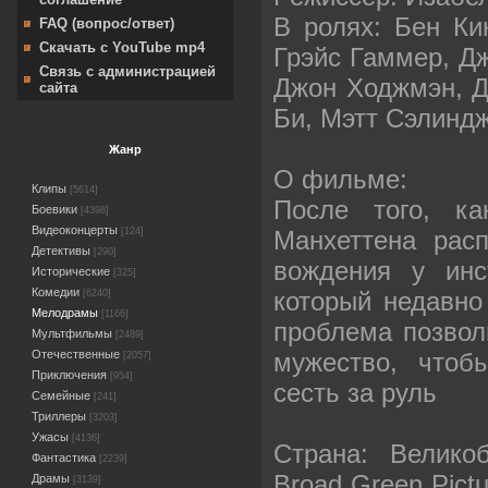
В ролях: Бен Ки
FAQ (вопрос/ответ)
Скачать с YouTube mp4
Грэйс Гаммер, Дж
Связь с администрацией
Джон Ходжмэн, Д
сайта
Би, Мэтт Сэлинд
Жанр
О фильме:
Клипы
[5614]
После того, ка
Боевики
[4398]
Видеоконцерты
Манхеттена расп
[124]
Детективы
[290]
вождения у инс
Исторические
[325]
Комедии
который недавно
[6240]
Мелодрамы
[1166]
проблема позвол
Мультфильмы
[2489]
мужество, чтоб
Отечественные
[2057]
Приключения
[954]
сесть за руль
Семейные
[241]
Триллеры
[3203]
Ужасы
[4136]
Страна: Велико
Фантастика
[2239]
Broad Green Pictu
Драмы
[3139]