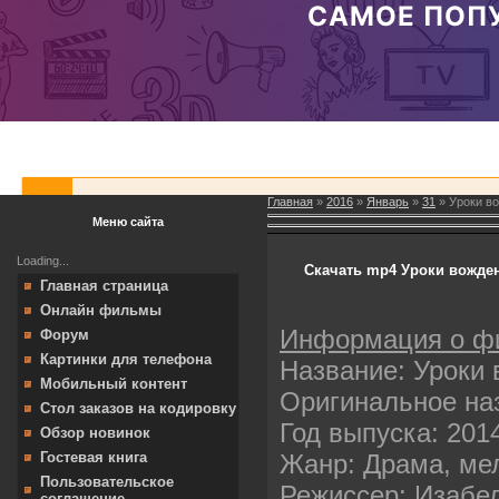
Главная
»
2016
»
Январь
»
31
» Уроки во
Меню сайта
Loading...
Скачать mp4 Уроки вожден
Главная страница
Онлайн фильмы
Информация о ф
Форум
Картинки для телефона
Название: Уроки
Мобильный контент
Оригинальное назв
Стол заказов на кодировку
Год выпуска: 201
Обзор новинок
Жанр: Драма, ме
Гостевая книга
Пользовательское
Режиссер: Изабе
соглашение