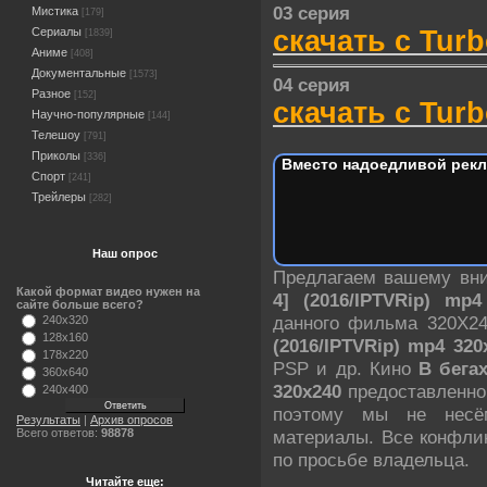
03 серия
Мистика
[179]
скачать с Turb
Сериалы
[1839]
Аниме
[408]
Документальные
[1573]
04 серия
Разное
[152]
скачать с Turb
Научно-популярные
[144]
Телешоу
[791]
Приколы
[336]
Вместо надоедливой рекл
Спорт
[241]
Трейлеры
[282]
Наш опрос
Предлагаем вашему в
Какой формат видео нужен на
4] (2016/IPTVRip) mp
сайте больше всего?
данного фильма 320X2
240x320
128x160
(2016/IPTVRip) mp4 320
178x220
PSP и др. Кино
В бегах
360x640
320х240
предоставленно 
240x400
поэтому мы не несём
Результаты
|
Архив опросов
материалы. Все конфли
Всего ответов:
98878
по просьбе владельца.
Читайте еще: