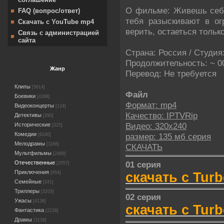
О фильме: Живешь себе
FAQ (вопрос/ответ)
тебя разыскивают в ог
Скачать с YouTube mp4
верить, остаеться только
Связь с администрацией
сайта
Страна: Россия / Студи
Продолжительность: ~ 00
Жанр
Перевод: Не требуется
Клипы
[5614]
Файл
Боевики
[4398]
Формат: mp4
Видеоконцерты
[124]
Качество: IPTVRip
Детективы
[290]
Видео: 320х240
Исторические
[325]
Комедии
размер: 135 мб серия
[6240]
Мелодрамы
[1166]
СКАЧАТЬ
Мультфильмы
[2489]
01 серия
Отечественные
[2057]
Приключения
скачать с Turb
[954]
Семейные
[241]
Триллеры
[3203]
02 серия
Ужасы
[4136]
скачать с Turb
Фантастика
[2239]
Драмы
[3139]